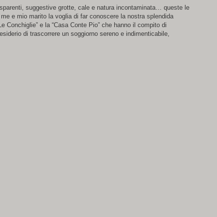
asparenti, suggestive grotte, cale e natura incontaminata… queste le
n me e mio marito la voglia di far conoscere la nostra splendida
Le Conchiglie” e la “Casa Conte Pio” che hanno il compito di
desiderio di trascorrere un soggiorno sereno e indimenticabile,