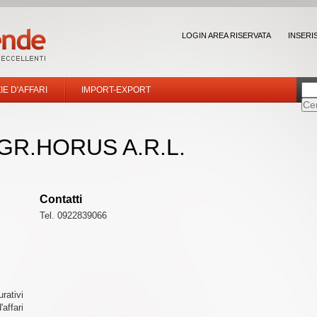
LOGIN AREA RISERVATA
INSERI
IE D'AFFARI
IMPORT-EXPORT
GR.HORUS A.R.L.
Contatti
Tel. 0922839066
urativi
affari