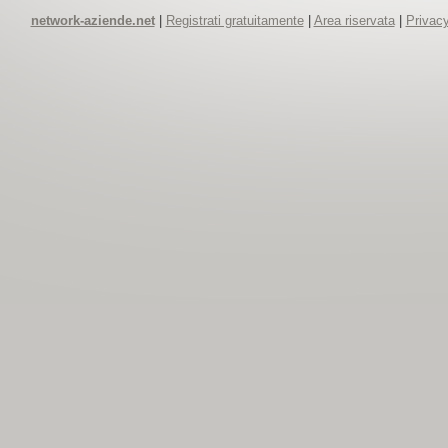
network-aziende.net
|
Registrati gratuitamente
|
Area riservata
|
Privacy